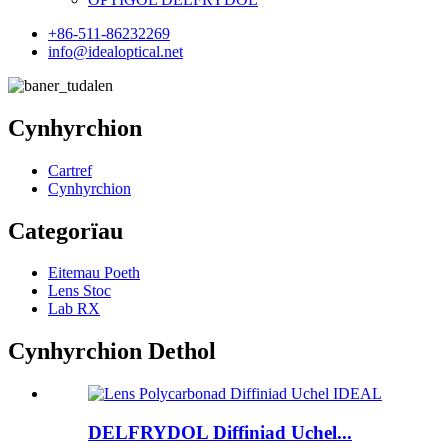
+86-511-86232269
info@idealoptical.net
Cynhyrchion
Cartref
Cynhyrchion
Categorïau
Eitemau Poeth
Lens Stoc
Lab RX
Cynhyrchion Dethol
DELFRYDOL Diffiniad Uchel...