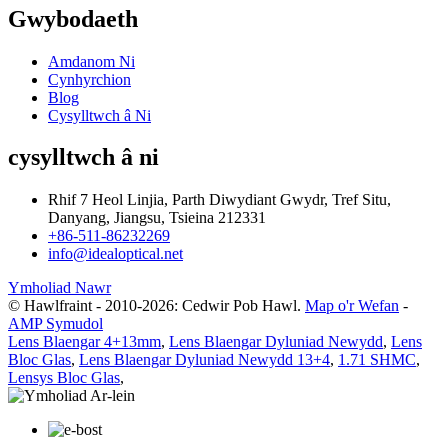
Gwybodaeth
Amdanom Ni
Cynhyrchion
Blog
Cysylltwch â Ni
cysylltwch â ni
Rhif 7 Heol Linjia, Parth Diwydiant Gwydr, Tref Situ,
Danyang, Jiangsu, Tsieina 212331
+86-511-86232269
info@idealoptical.net
Ymholiad Nawr
© Hawlfraint - 2010-2026: Cedwir Pob Hawl.
Map o'r Wefan
-
AMP Symudol
Lens Blaengar 4+13mm
,
Lens Blaengar Dyluniad Newydd
,
Lens
Bloc Glas
,
Lens Blaengar Dyluniad Newydd 13+4
,
1.71 SHMC
,
Lensys Bloc Glas
,