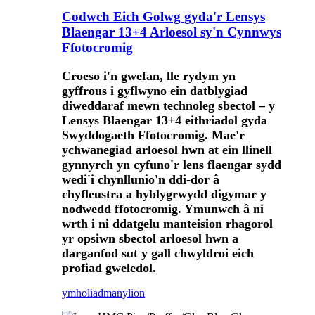
Codwch Eich Golwg gyda'r Lensys
Blaengar 13+4 Arloesol sy'n Cynnwys
Ffotocromig
Croeso i'n gwefan, lle rydym yn
gyffrous i gyflwyno ein datblygiad
diweddaraf mewn technoleg sbectol – y
Lensys Blaengar 13+4 eithriadol gyda
Swyddogaeth Ffotocromig. Mae'r
ychwanegiad arloesol hwn at ein llinell
gynnyrch yn cyfuno'r lens flaengar sydd
wedi'i chynllunio'n ddi-dor â
chyfleustra a hyblygrwydd digymar y
nodwedd ffotocromig. Ymunwch â ni
wrth i ni ddatgelu manteision rhagorol
yr opsiwn sbectol arloesol hwn a
darganfod sut y gall chwyldroi eich
profiad gweledol.
ymholiad
manylion