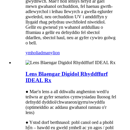
gwydnwch. Mae'r holl lensys hefyd ar gael
mewn gwahanol orchuddion, fel haenau gwrth-
adlewyrchol i leihau llewyrch a gwella eglurder
gweledol, neu orchuddion UV i amddiffyn y
llygaid rhag pelydrau uwchfioled niweidiol.
Gellir eu gwneud yn wahanol arddulliau o
fframiau a gellir eu defnyddio fel sbectol
ddarllen, sbectol haul, neu ar gyfer cywiro golwg
o bell.
ymholiad
manylion
Lens Blaengar Digidol Rhyddffurf
IDEAL Rx
● Mae'n lens a all ddiwallu anghenion wedi'u
teilwra ar gyfer senarios cymwysiadau lluosog fel
defnydd dyddiol/chwaraeon/gyrru/swyddfa
(optimeiddio ac addasu gwahanol rannau o'r
lens)
● Ystod dorf berthnasol: pobl canol oed a phobl
hŷn – hawdd eu gweld ymhell ac yn agos / pobl