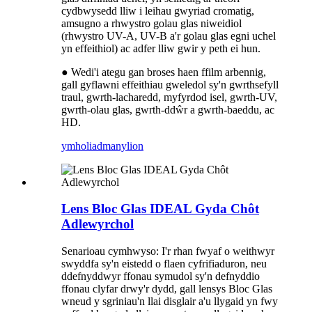
cydbwysedd lliw i leihau gwyriad cromatig,
amsugno a rhwystro golau glas niweidiol
(rhwystro UV-A, UV-B a'r golau glas egni uchel
yn effeithiol) ac adfer lliw gwir y peth ei hun.
● Wedi'i ategu gan broses haen ffilm arbennig,
gall gyflawni effeithiau gweledol sy'n gwrthsefyll
traul, gwrth-lacharedd, myfyrdod isel, gwrth-UV,
gwrth-olau glas, gwrth-ddŵr a gwrth-baeddu, ac
HD.
ymholiad
manylion
Lens Bloc Glas IDEAL Gyda Chôt
Adlewyrchol
Senarioau cymhwyso: I'r rhan fwyaf o weithwyr
swyddfa sy'n eistedd o flaen cyfrifiaduron, neu
ddefnyddwyr ffonau symudol sy'n defnyddio
ffonau clyfar drwy'r dydd, gall lensys Bloc Glas
wneud y sgriniau'n llai disglair a'u llygaid yn fwy