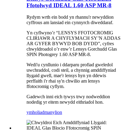
Ffotolwyd IDEAL 1.60 ASP MR-8
Rydym wrth ein bodd yn rhannu'r newyddion
cyffrous am lansiad ein cynnyrch diweddaraf.
Yn cyflwyno’r “LENSYS FFOTOCROMIG
CLIRIAWR A CHYFLYMACH SY’N ADDAS
AR GYFER BYWYD BOB DYDD”, cyfres
chwyldroadol o’r enw’r Lensys Gorchudd Glas
SPIN Photogrey 1.60 ASP MR-8.
Wedi'u cynllunio i ddarparu profiad gweledol
uwchraddol, codi steil, a chynnig amddiffyniad
llygaid gwell, mae'r lensys hyn yn ddewis
perffaith i'r rhai sy'n chwilio am lensys
ffotocromig cyflym.
Gadewch inni eich tywys trwy nodweddion
nodedig yr eitem newydd eithriadol hon.
ymholiad
manylion