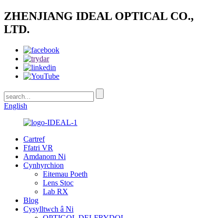
ZHENJIANG IDEAL OPTICAL CO.,
LTD.
English
Cartref
Ffatri VR
Amdanom Ni
Cynhyrchion
Eitemau Poeth
Lens Stoc
Lab RX
Blog
Cysylltwch â Ni
OPTIGOL DELFRYDOL