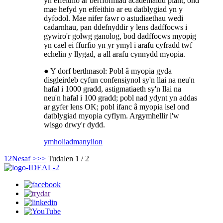
yn effeithio ar berfformiad academaidd plant, ond
mae hefyd yn effeithio ar eu datblygiad yn y
dyfodol. Mae nifer fawr o astudiaethau wedi
cadarnhau, pan ddefnyddir y lens dadffocws i
gywiro'r golwg ganolog, bod dadffocws myopig
yn cael ei ffurfio yn yr ymyl i arafu cyfradd twf
echelin y llygad, a all arafu cynnydd myopia.
● Y dorf berthnasol: Pobl â myopia gyda
disgleirdeb cyfun confensiynol sy'n llai na neu'n
hafal i 1000 gradd, astigmatiaeth sy'n llai na
neu'n hafal i 100 gradd; pobl nad ydynt yn addas
ar gyfer lens OK; pobl ifanc â myopia isel ond
datblygiad myopia cyflym. Argymhellir i'w
wisgo drwy'r dydd.
ymholiad
manylion
1
2
Nesaf >
>>
Tudalen 1 / 2