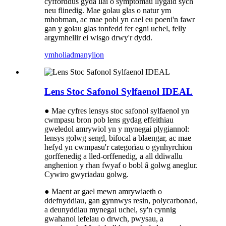
cyfforddus gyda llai o symptomau llygaid sych
neu flinedig. Mae golau glas o natur ym
mhobman, ac mae pobl yn cael eu poeni'n fawr
gan y golau glas tonfedd fer egni uchel, felly
argymhellir ei wisgo drwy'r dydd.
ymholiad
manylion
Lens Stoc Safonol Sylfaenol IDEAL
● Mae cyfres lensys stoc safonol sylfaenol yn
cwmpasu bron pob lens gydag effeithiau
gweledol amrywiol yn y mynegai plygiannol:
lensys golwg sengl, bifocal a blaengar, ac mae
hefyd yn cwmpasu'r categorïau o gynhyrchion
gorffenedig a lled-orffenedig, a all ddiwallu
anghenion y rhan fwyaf o bobl â golwg aneglur.
Cywiro gwyriadau golwg.
● Maent ar gael mewn amrywiaeth o
ddefnyddiau, gan gynnwys resin, polycarbonad,
a deunyddiau mynegai uchel, sy'n cynnig
gwahanol lefelau o drwch, pwysau, a