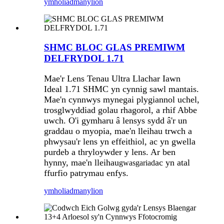
ymholiad
manylion
SHMC BLOC GLAS PREMIWM
DELFRYDOL 1.71
Mae'r Lens Tenau Ultra Llachar Iawn
Ideal 1.71 SHMC yn cynnig sawl mantais.
Mae'n cynnwys mynegai plygiannol uchel,
trosglwyddiad golau rhagorol, a rhif Abbe
uwch. O'i gymharu â lensys sydd â'r un
graddau o myopia, mae'n lleihau trwch a
phwysau'r lens yn effeithiol, ac yn gwella
purdeb a thryloywder y lens. Ar ben
hynny, mae'n lleihau
ac yn atal
gwasgariad
ffurfio patrymau enfys.
ymholiad
manylion