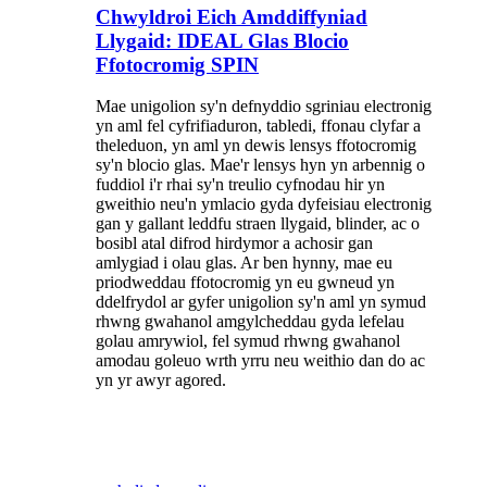
Chwyldroi Eich Amddiffyniad
Llygaid: IDEAL Glas Blocio
Ffotocromig SPIN
Mae unigolion sy'n defnyddio sgriniau electronig
yn aml fel cyfrifiaduron, tabledi, ffonau clyfar a
theleduon, yn aml yn dewis lensys ffotocromig
sy'n blocio glas. Mae'r lensys hyn yn arbennig o
fuddiol i'r rhai sy'n treulio cyfnodau hir yn
gweithio neu'n ymlacio gyda dyfeisiau electronig
gan y gallant leddfu straen llygaid, blinder, ac o
bosibl atal difrod hirdymor a achosir gan
amlygiad i olau glas. Ar ben hynny, mae eu
priodweddau ffotocromig yn eu gwneud yn
ddelfrydol ar gyfer unigolion sy'n aml yn symud
rhwng gwahanol amgylcheddau gyda lefelau
golau amrywiol, fel symud rhwng gwahanol
amodau goleuo wrth yrru neu weithio dan do ac
yn yr awyr agored.