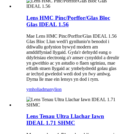
Lens HMC Pinc/Porffor/Glas Bloc
Glas IDEAL 1.56
Mae Lens HMC Pinc/Porffor/Glas IDEAL 1.56
Glas Bloc Llun wedi'i gynllunio'n benodol i
ddiwallu gofynion bywyd modern am
amddiffyniad llygaid. Gyda'r defnydd eang o
ddyfeisiau electronig a'r amser cynyddol a dreulir
yn gweithio ac yn astudio o flaen sgriniau, mae
effaith straen llygaid ac ymbelydredd golau glas
ar iechyd gweledol wedi dod yn fwy amlwg.
Dyma lle mae ein lensys yn dod i rym.
ymholiad
manylion
Lens Tenau Ultra Llachar Iawn
IDEAL 1.71 SHMC