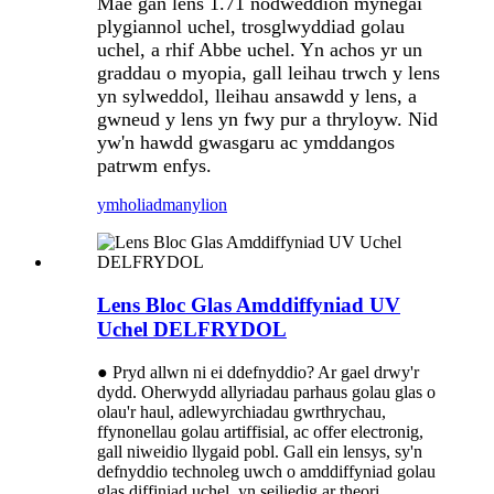
Mae gan lens 1.71 nodweddion mynegai
plygiannol uchel, trosglwyddiad golau
uchel, a rhif Abbe uchel. Yn achos yr un
graddau o myopia, gall leihau trwch y lens
yn sylweddol, lleihau ansawdd y lens, a
gwneud y lens yn fwy pur a thryloyw. Nid
yw'n hawdd gwasgaru ac ymddangos
patrwm enfys.
ymholiad
manylion
Lens Bloc Glas Amddiffyniad UV
Uchel DELFRYDOL
● Pryd allwn ni ei ddefnyddio? Ar gael drwy'r
dydd. Oherwydd allyriadau parhaus golau glas o
olau'r haul, adlewyrchiadau gwrthrychau,
ffynonellau golau artiffisial, ac offer electronig,
gall niweidio llygaid pobl. Gall ein lensys, sy'n
defnyddio technoleg uwch o amddiffyniad golau
glas diffiniad uchel, yn seiliedig ar theori