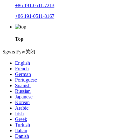
+86 191-0511-7213
+86 191-0511-8167
Top
Sgwrs Fyw
关闭
English
French
German
Portuguese
Spanish
Russian
Japanese
Korean
Arabic
Irish
Greek
Turkish
Italian
Danish