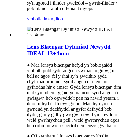
sy'n agored i flinder gweledol – gwrth-flinder /
pobl ifanc – arafu dilyniant myopia
ymholiad
manylion
Lens Blaengar Dyluniad Newydd
IDEAL 13+4mm
● Mae lensys blaengar hefyd yn boblogaidd
ymhlith pobl sydd angen cywiriadau golwg o
bell ac agos, fel y rhai sy'n gweithio gyda
chyfrifiaduron neu sydd angen darllen am
gyfnodau hir o amser. Gyda lensys blaengar, dim
ond symud eu llygaid yn naturiol sydd angen i'r
gwisgwr, heb ogwyddo'r pen na newid ystum, i
ddod o hyd i'r ffocws gorau. Mae hyn yn eu
gwneud yn ddelfrydol ar gyfer defnydd bob
dydd, gan y gall y gwisgwr newid yn hawdd o
weld gwrthrychau pell i weld gwrthrychau agos
heb orfod newid i sbectol neu lensys gwahanol.
● O'i gymharu â lensys blaengar cyffredin