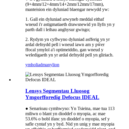
(9+4mm/12+4mm/14+2mm/12mm/17mm),
manteision ein dyluniad blaengar newydd yw:
1. Gall ein dyluniad arwyneb meddal eithaf
wneud i'r astigmatiaeth drawsnewid yn llyfn yn y
parth dall i leihau anghysur gwisgo;
2. Rydym yn cyflwyno dyluniad asfferig yn yr
ardal defnydd pell i wneud iawn am y pŵer
ffocal ymylol a'i optimeiddio, gan wneud y
weledigaeth yn yr ardal defnydd pell yn gliriach.
ymholiad
manylion
Lensys Segmentau Lluosog
Ymgorfforedig Defocus IDEAL
● Senarioau cymhwyso: Yn Tsieina, mae tua 113
miliwn o blant yn dioddef o myopia, ac mae
53.6% o bobl ifanc yn dioddef o myopia, sef y
safle cyntaf yn y byd. Nid yn unig y mae myopia