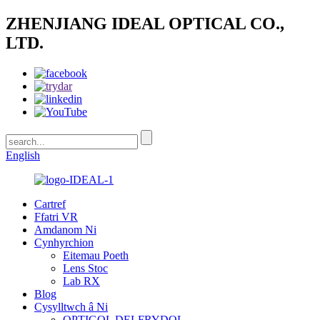
ZHENJIANG IDEAL OPTICAL CO.,
LTD.
English
Cartref
Ffatri VR
Amdanom Ni
Cynhyrchion
Eitemau Poeth
Lens Stoc
Lab RX
Blog
Cysylltwch â Ni
OPTIGOL DELFRYDOL