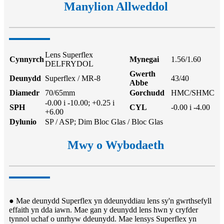
Manylion Allweddol
Lens Superflex
Cynnyrch
Mynegai
1.56/1.60
DELFRYDOL
Gwerth
Deunydd
Superflex / MR-8
43/40
Abbe
Diamedr
70/65mm
Gorchudd
HMC/SHMC
-0.00 i -10.00; +0.25 i
SPH
CYL
-0.00 i -4.00
+6.00
Dylunio
SP / ASP; Dim Bloc Glas / Bloc Glas
Mwy o Wybodaeth
● Mae deunydd Superflex yn ddeunyddiau lens sy'n gwrthsefyll
effaith yn dda iawn. Mae gan y deunydd lens hwn y cryfder
tynnol uchaf o unrhyw ddeunydd. Mae lensys Superflex yn