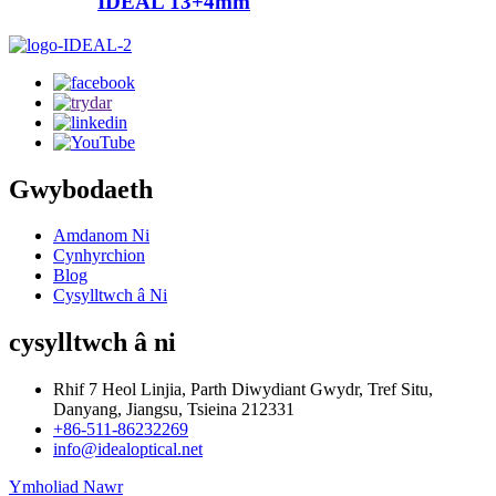
IDEAL 13+4mm
Gwybodaeth
Amdanom Ni
Cynhyrchion
Blog
Cysylltwch â Ni
cysylltwch â ni
Rhif 7 Heol Linjia, Parth Diwydiant Gwydr, Tref Situ,
Danyang, Jiangsu, Tsieina 212331
+86-511-86232269
info@idealoptical.net
Ymholiad Nawr