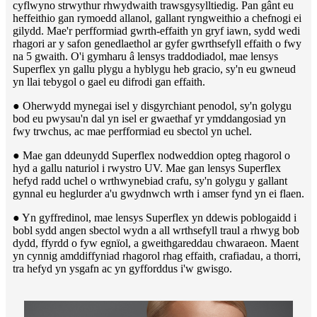
cyflwyno strwythur rhwydwaith trawsgysylltiedig. Pan gânt eu
heffeithio gan rymoedd allanol, gallant ryngweithio a chefnogi ei
gilydd. Mae'r perfformiad gwrth-effaith yn gryf iawn, sydd wedi
rhagori ar y safon genedlaethol ar gyfer gwrthsefyll effaith o fwy
na 5 gwaith. O'i gymharu â lensys traddodiadol, mae lensys
Superflex yn gallu plygu a hyblygu heb gracio, sy'n eu gwneud
yn llai tebygol o gael eu difrodi gan effaith.
● Oherwydd mynegai isel y disgyrchiant penodol, sy'n golygu
bod eu pwysau'n dal yn isel er gwaethaf yr ymddangosiad yn
fwy trwchus, ac mae perfformiad eu sbectol yn uchel.
● Mae gan ddeunydd Superflex nodweddion opteg rhagorol o
hyd a gallu naturiol i rwystro UV. Mae gan lensys Superflex
hefyd radd uchel o wrthwynebiad crafu, sy'n golygu y gallant
gynnal eu heglurder a'u gwydnwch wrth i amser fynd yn ei flaen.
● Yn gyffredinol, mae lensys Superflex yn ddewis poblogaidd i
bobl sydd angen sbectol wydn a all wrthsefyll traul a rhwyg bob
dydd, ffyrdd o fyw egnïol, a gweithgareddau chwaraeon. Maent
yn cynnig amddiffyniad rhagorol rhag effaith, crafiadau, a thorri,
tra hefyd yn ysgafn ac yn gyfforddus i'w gwisgo.