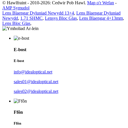
© Hawlfraint - 2010-2026: Cedwir Pob Hawl.
Map o'r Wefan
-
AMP Symudol
Lens Blaengar Dyluniad Newydd 13+4
,
Lens Blaengar Dyluniad
Newydd
,
1.71 SHMC
,
Lensys Bloc Glas
,
Lens Blaengar 4+13mm
,
Lens Bloc Glas
,
E-bost
E-bost
info@idealoptical.net
sales01@idealoptical.net
sales02@idealoptical.net
Ffôn
Ffôn