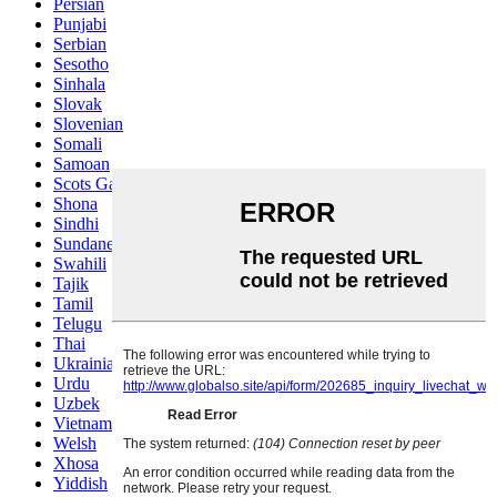
Persian
Punjabi
Serbian
Sesotho
Sinhala
Slovak
Slovenian
Somali
Samoan
Scots Gaelic
Shona
Sindhi
Sundanese
Swahili
Tajik
Tamil
Telugu
Thai
Ukrainian
Urdu
Uzbek
Vietnamese
Welsh
Xhosa
Yiddish